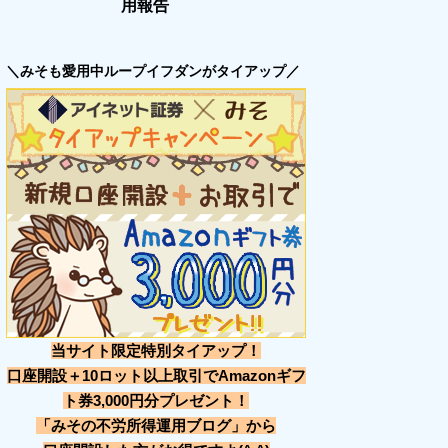
用報告
＼みそも愛用中ループイフダンがタイアップ／
当サイト限定特別タイアップ！
口座開設＋10ロット以上取引でAmazonギフ
ト券3,000円分プレゼント！
「みその不労所得運用ブログ」から