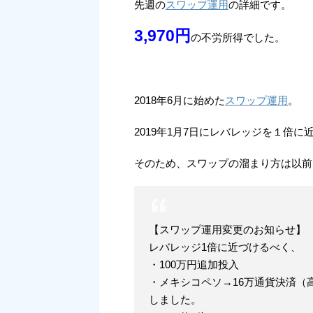
先週の
スワップ運用
の詳細です。
3,970円
の不労所得でした。
2018年6月に始めた
スワップ運用
。
2019年1月7日にレバレッジを１倍
そのため、スワップの溜まり方は以前
【スワップ運用変更のお知らせ】
レバレッジ1倍に近づけるべく、
・100万円追加投入
・メキシコペソ→16万通貨決済（
しました。