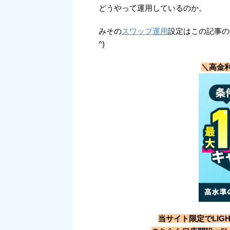
どうやって運用しているのか。
みその
スワップ運用
設定はこの記事の
^)
＼高金
当サイト限定でLIG