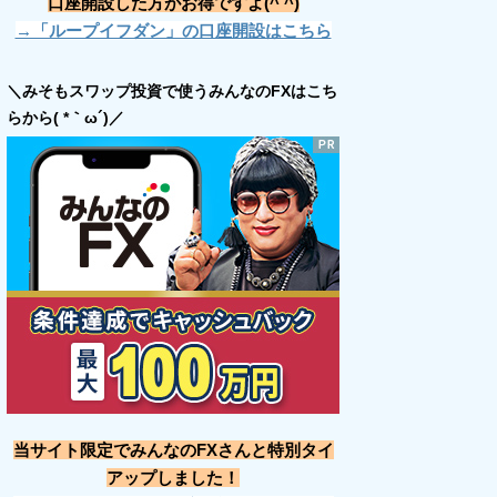
口座開設した方がお得ですよ(^ ^)
→「ループイフダン」の口座開設はこちら
＼みそもスワップ投資で使うみんなのFXはこち
らから( *｀ω´)／
当サイト限定でみんなのFXさんと特別タイ
アップしました！