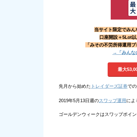
当サイト限定でみん
口座開設＋5Lot
「みその不労所得運用ブロ
→「みんな
最大53
先月から始めた
トレイダーズ証券
での
2019年5月13日週の
スワップ運用
によ
ゴールデンウィークはスワップポイン