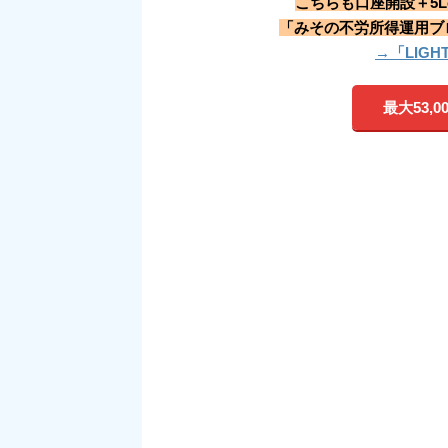
こちらも口座開設＋5L
「みその不労所得運用ブロ
→「LIG
最大53,