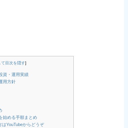
して目次を隠す
]
」投資・運用実績
」運用方針
め
」を始める手順まとめ
YouTubeからどうぞ