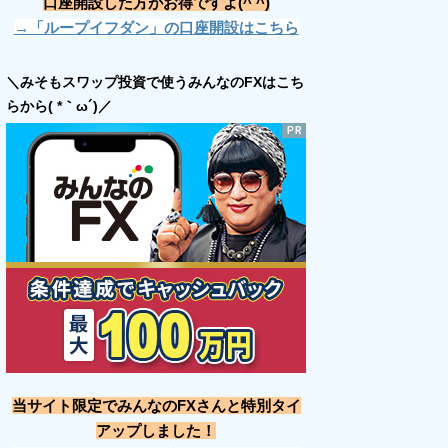
口座開設した方がお得ですよ(^ ^)
→「ループイフダン」の口座開設はこちら
＼みそもスワップ投資で使うみんなのFXはこち
らから( *｀ω´)／
当サイト限定でみんなのFXさんと特別タイ
アップしました！