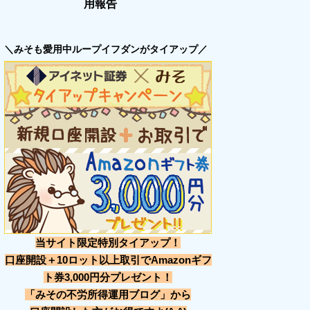
用報告
＼みそも愛用中ループイフダンがタイアップ／
当サイト限定特別タイアップ！
口座開設＋10ロット以上取引でAmazonギフ
ト券3,000円分プレゼント！
「みその不労所得運用ブログ」から