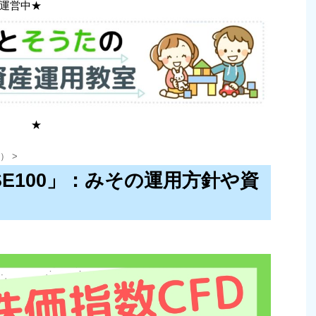
運営中★
 ★
m）
>
SE100」：みその運用方針や資