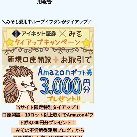
用報告
＼みそも愛用中ループイフダンがタイアップ／
当サイト限定特別タイアップ！
口座開設＋10ロット以上取引でAmazonギフ
ト券3,000円分プレゼント！
「みその不労所得運用ブログ」から