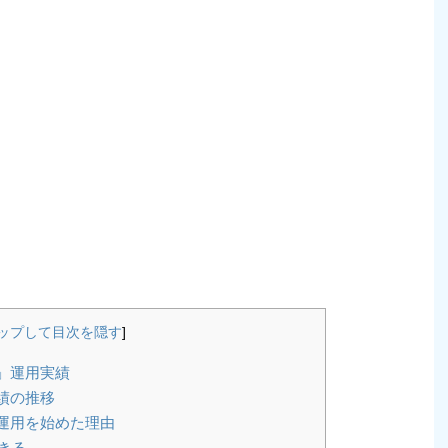
ップして目次を隠す
]
0」運用実績
実績の推移
」運用を始めた理由
きる