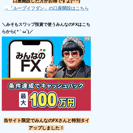
口座開設した方がお得ですよ(^ ^)
→「ループイフダン」の口座開設はこちら
＼みそもスワップ投資で使うみんなのFXはこち
らから( *｀ω´)／
当サイト限定でみんなのFXさんと特別タイ
アップしました！