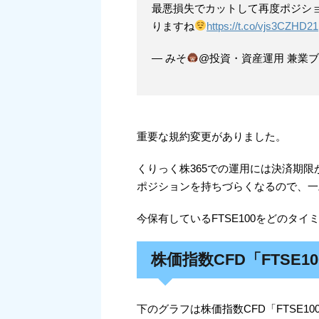
最悪損失でカットして再度ポジシ
りますね
https://t.co/vjs3CZHD21
— みそ
@投資・資産運用 兼業ブロガ
重要な規約変更がありました。
くりっく株365での運用には決済期限
ポジションを持ちづらくなるので、一
今保有しているFTSE100をどのタ
株価指数CFD「FTSE
下のグラフは株価指数CFD「FTSE