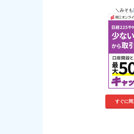
＼みそも
すぐに岡