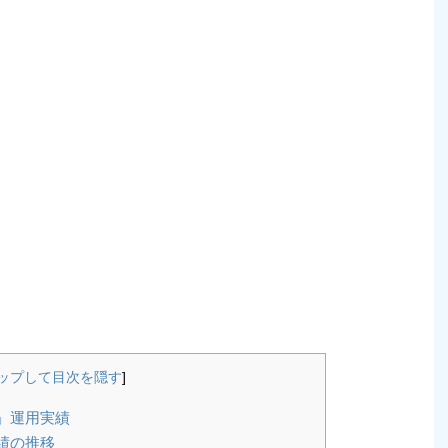
ップして目次を隠す
]
0」運用実績
実績の推移