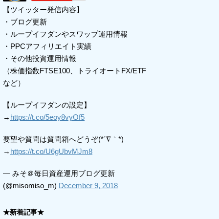
【ツイッター発信内容】
・ブログ更新
・ループイフダンやスワップ運用情報
・PPCアフィリエイト実績
・その他投資運用情報
（株価指数FTSE100、トライオートFX/ETF
など）
【ループイフダンの設定】
→
https://t.co/5eoy8vyOf5
要望や質問は質問箱へどうぞ(*´∇｀*)
→
https://t.co/U6gUbvMJm8
— みそ＠毎日資産運用ブログ更新
(@misomiso_m)
December 9, 2018
★新着記事★