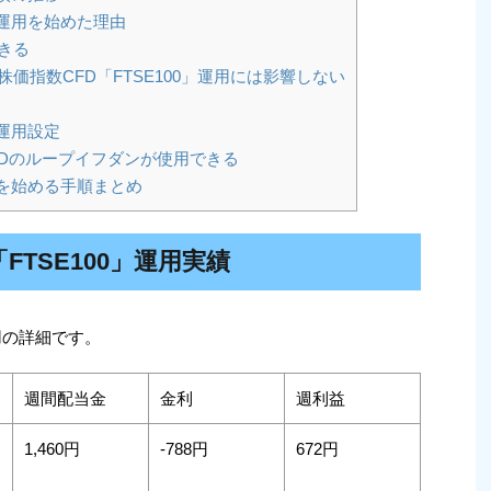
」運用を始めた理由
きる
価指数CFD「FTSE100」運用には影響しない
」運用設定
Dのループイフダンが使用できる
」を始める手順まとめ
FTSE100」運用実績
運用の詳細です。
週間配当金
金利
週利益
1,460円
-788円
672円