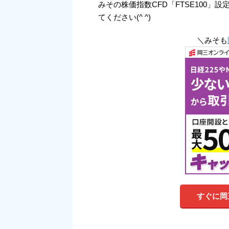
みその株価指数CFD「FTSE100
てください(^ ^)
＼みそも
すぐに岡