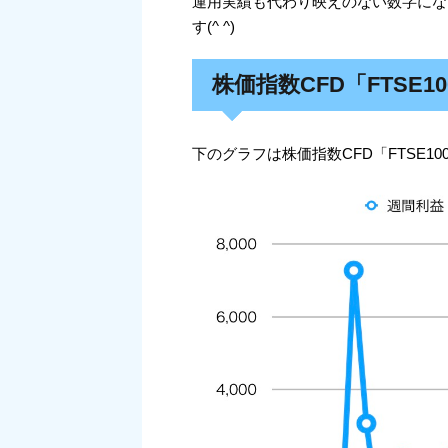
運用実績も代わり映えのない数字にな
す(^ ^)
株価指数CFD「FTSE
下のグラフは株価指数CFD「FTSE