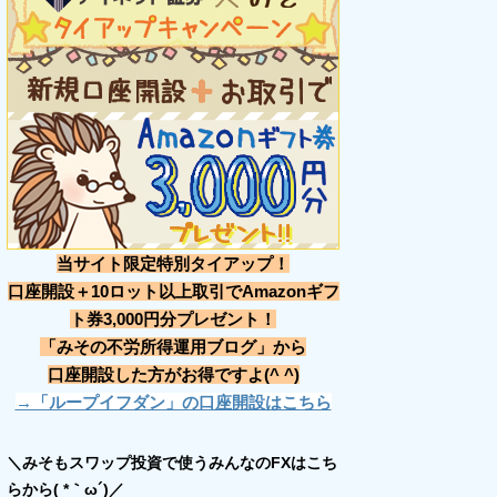
当サイト限定特別タイアップ！
口座開設＋10ロット以上取引でAmazonギフ
ト券3,000円分プレゼント！
「みその不労所得運用ブログ」から
口座開設した方がお得ですよ(^ ^)
→「ループイフダン」の口座開設はこちら
＼みそもスワップ投資で使うみんなのFXはこち
らから( *｀ω´)／