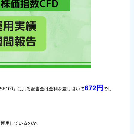
672
円
FTSE100」による配当金は金利を差し引いて
でし
って運用しているのか。