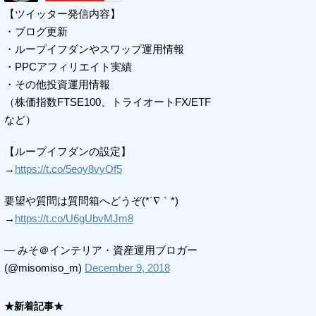
【ツイッター発信内容】
・ブログ更新
・ループイフダンやスワップ運用情報
・PPCアフィリエイト実績
・その他投資運用情報
（株価指数FTSE100、トライオートFX/ETF
など）
【ループイフダンの設定】
→
https://t.co/5eoy8vyOf5
要望や質問は質問箱へどうぞ(*´∇｀*)
→
https://t.co/U6gUbvMJm8
— みそ＠インテリア・資産運用ブロガー
(@misomiso_m)
December 9, 2018
★新着記事★