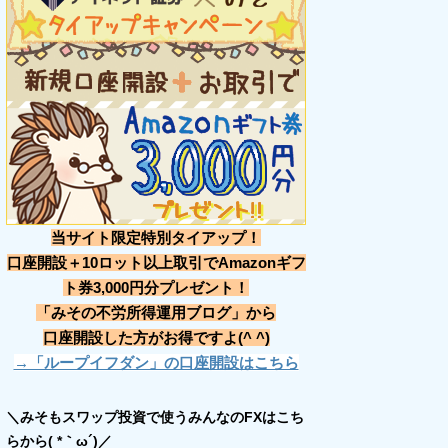
当サイト限定特別タイアップ！
口座開設＋10ロット以上取引でAmazonギフ
ト券3,000円分プレゼント！
「みその不労所得運用ブログ」から
口座開設した方がお得ですよ(^ ^)
→「ループイフダン」の口座開設はこちら
＼みそもスワップ投資で使うみんなのFXはこち
らから( *｀ω´)／