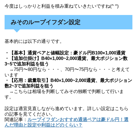
今度はしっかりと利益を積み重ねていきたいですね(^ ^)
みそのループイフダン設定
基本的には以下の通りです。
・【基本】通貨ペアと値幅設定：豪ドル円B100×1,000通貨
・【追加仕掛け】B40×1,000~2,000通貨、最大ポジション数
3~5で追加利益を狙う
→75円〜80円なら・・・、70円〜75円なら・・・と考えて
います
・【応用：裁量取引】B40×1,000~2,000通貨、最大ポジション
数2~3で追加利益を狙う
→こちらは相場を判断してみその独断で判断して行いま
す。
設定は適宜見直しながら進めています。詳しい設定はこちら
の記事を見てください。
関連記事：
ループイフダンおすすめ通過ペアは豪ドル円！選
んだ理由と設定や利益はどのくらい？