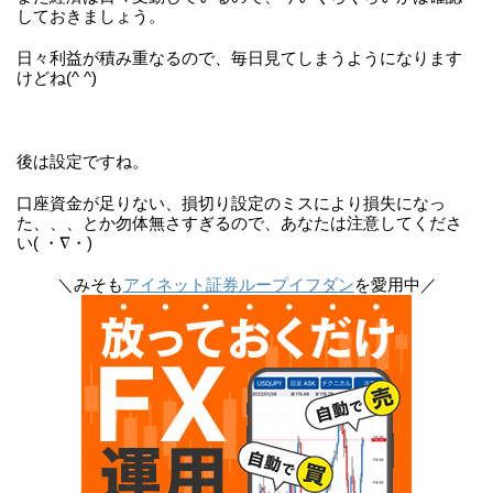
しておきましょう。
日々利益が積み重なるので、毎日見てしまうようになります
けどね(^ ^)
後は設定ですね。
口座資金が足りない、損切り設定のミスにより損失になっ
た、、、とか勿体無さすぎるので、あなたは注意してくださ
い( ・∇・)
＼みそも
アイネット証券ループイフダン
を愛用中／