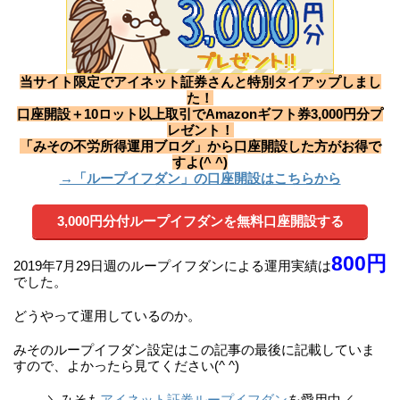
当サイト限定でアイネット証券さんと特別タイアップしまし
た！
口座開設＋10ロット以上取引でAmazonギフト券3,000円分プ
レゼント！
「みその不労所得運用ブログ」から口座開設した方がお得で
すよ(^ ^)
→「ループイフダン」の口座開設はこちらから
3,000円分付ループイフダンを無料口座開設する
800円
2019年7月29日週のループイフダンによる運用実績は
でした。
どうやって運用しているのか。
みそのループイフダン設定はこの記事の最後に記載していま
すので、よかったら見てください(^ ^)
＼みそも
アイネット証券ループイフダン
を愛用中／