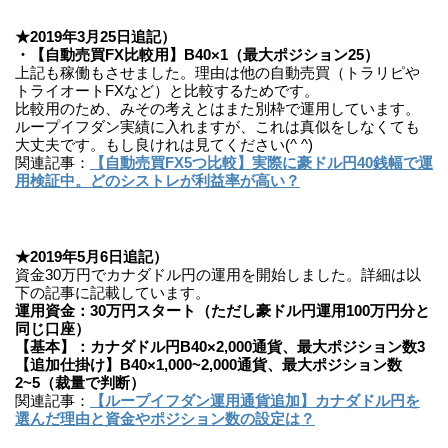
★2019年3月25日追記）
・【自動売買FX比較用】B40×1（最大ポジション25）
上記も稼働もさせました。理由は他の自動売買（トラリピや
トライオートFXなど）と比較するためです。
比較用のため、みその考えとはまた別枠で運用しています。
ループイフダン実績に入れますが、これは真似をしなくても
大丈夫です。もし良けれは見てください(^ ^)
関連記事：
【自動売買FX5つ比較】実際に豪ドル円40銭幅で運
用検証中。どのシストレが利益率が高い？
★2019年5月6日追記）
資金30万円でカナダドル円の運用を開始しました。詳細は以
下の記事に記載しています。
運用資金：30万円スタート（ただし豪ドル円運用100万円分と
同じ口座）
【基本】：カナダドル円B40×2,000通貨、最大ポジション数3
【追加仕掛け】B40×1,000~2,000通貨、最大ポジション数
2~5（裁量で判断）
関連記事：
【ループイフダン運用通貨追加】カナダドル円を
選んだ理由と資金やポジション数の設定は？