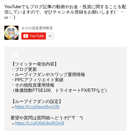
YouTubeでもブログ記事の動画やお金・投資に関することを配
信していますので、ぜひチャンネル登録をお願いします(｀・
ω・´)
【ツイッター発信内容】
・ブログ更新
・ループイフダンやスワップ運用情報
・PPCアフィリエイト実績
・その他投資運用情報
（株価指数FTSE100、トライオートFX/ETFなど）
【ループイフダンの設定】
→
https://t.co/5eoy8vyOf5
要望や質問は質問箱へどうぞ(*´∇｀*)
→
https://t.co/U6gUbvMJm8