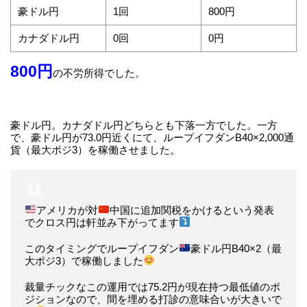
豪ドル円
1回
800円
カナダドル円
0回
0円
800円
の不労所得でした。
豪ドル円。カナダドル円どちらとも下落一方でした。一方
で、豪ドル円が73.0円近くにて、ループイフダンB40×2,000通
貨（最大ポジ3）を稼働させました。
アメリカが対
中国に追加関税をかけるという発表
でクロス円は軒並み下がってます
このタイミングでループイフダン
豪ドル円B40×2（最
大ポジ3）で稼働しました
裁量チックなこの運用では75.2円が現在持つ最低値のポ
ジションなので、間を埋める打診の意味合いが大きいで