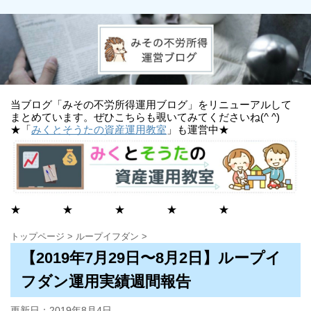
当ブログ「みその不労所得運用ブログ」をリニューアルして
まとめています。ぜひこちらも覗いてみてくださいね(^ ^)
★「
みくとそうたの資産運用教室
」も運営中★
★ ★ ★ ★ ★
トップページ
>
ループイフダン
>
【2019年7月29日〜8月2日】ループイ
フダン運用実績週間報告
更新日：
2019年8月4日