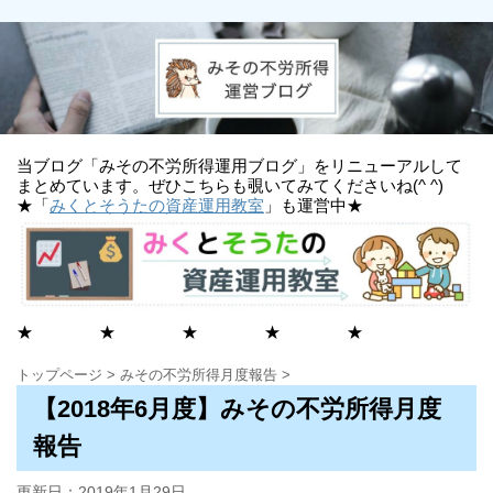
当ブログ「みその不労所得運用ブログ」をリニューアルして
まとめています。ぜひこちらも覗いてみてくださいね(^ ^)
★「
みくとそうたの資産運用教室
」も運営中★
★ ★ ★ ★ ★
トップページ
>
みその不労所得月度報告
>
【2018年6月度】みその不労所得月度
報告
更新日：
2019年1月29日