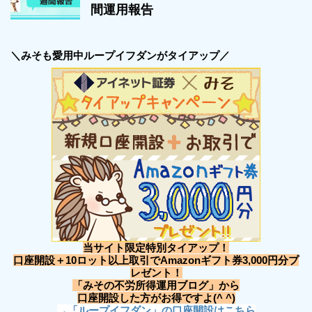
間運用報告
＼みそも愛用中ループイフダンがタイアップ／
当サイト限定特別タイアップ！
口座開設＋10ロット以上取引でAmazonギフト券3,000円分プ
レゼント！
「みその不労所得運用ブログ」から
口座開設した方がお得ですよ(^ ^)
→「ループイフダン」の口座開設はこちら