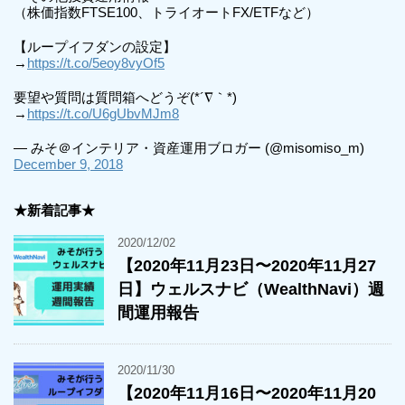
（株価指数FTSE100、トライオートFX/ETFなど）
【ループイフダンの設定】
→
https://t.co/5eoy8vyOf5
要望や質問は質問箱へどうぞ(*´∇｀*)
→
https://t.co/U6gUbvMJm8
— みそ＠インテリア・資産運用ブロガー (@misomiso_m)
December 9, 2018
★新着記事★
2020/12/02
【2020年11月23日〜2020年11月27
日】ウェルスナビ（WealthNavi）週
間運用報告
2020/11/30
【2020年11月16日〜2020年11月20