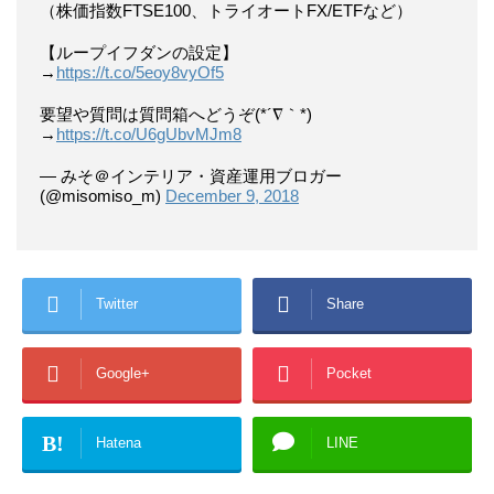
（株価指数FTSE100、トライオートFX/ETFなど）
【ループイフダンの設定】
→
https://t.co/5eoy8vyOf5
要望や質問は質問箱へどうぞ(*´∇｀*)
→
https://t.co/U6gUbvMJm8
— みそ＠インテリア・資産運用ブロガー
(@misomiso_m)
December 9, 2018
Twitter
Share
Google+
Pocket
B!
Hatena
LINE