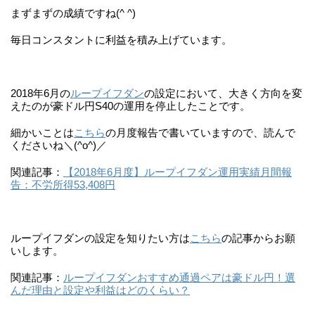
まずまずの成績ですね(^ ^)
毎日コンスタントに利益を積み上げています。
2018年6月の
ループイフダン
の設定において、大きく方向を変
えたのが豪ドル円S40の運用を停止したことです。
細かいことは
こちら
の月度報告で書いていますので、読んで
くださいね＼(^o^)／
関連記事：
【2018年6月度】ループイフダン運用実績月間報
告：不労所得53,408円
ループイフダンの設定を知りたい方は
こちら
の記事からお願
いします。
関連記事：
ループイフダンおすすめ通過ペアは豪ドル円！選
んだ理由と設定や利益はどのくらい？