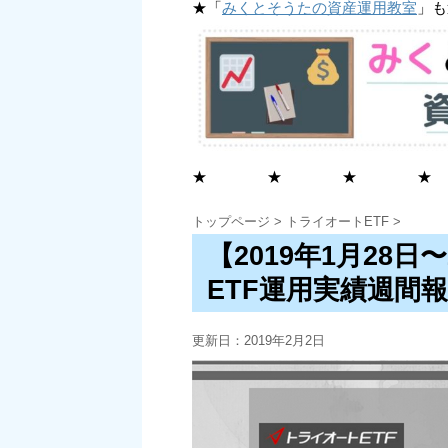
★「
みくとそうたの資産運用教室
」も
★ ★ ★ ★
トップページ
>
トライオートETF
>
【2019年1月28日
ETF運用実績週間
更新日：
2019年2月2日