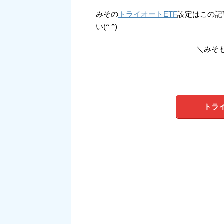
みその
トライオートETF
設定はこの記
い(^ ^)
＼みそ
トラ