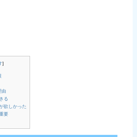
す
]
績
理由
きる
が欲しかった
重要