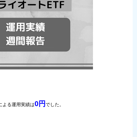
0円
による運用実績は
でした。