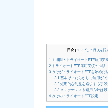
目次
[
タップして目次を隠
1
１週間のトライオートETF運用実
2
トライオートETF運用実績の推移
3
みそがトライオートETFを始めた
3.1
基本ほったらかしで運用がで
3.2
短期的な利益を追求する手段
3.3
メンテナンスや運用方針は最
4
みそのトライオートETF設定