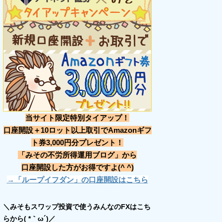
当サイト限定特別タイアップ！
口座開設＋10ロット以上取引でAmazonギフ
ト券3,000円分プレゼント！
「みその不労所得運用ブログ」から
口座開設した方がお得ですよ(^ ^)
→「ループイフダン」の口座開設はこちら
＼みそもスワップ投資で使うみんなのFXはこち
らから( *｀ω´)／