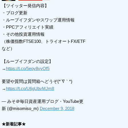
【ツイッター発信内容】
・ブログ更新
・ループイフダンやスワップ運用情報
・PPCアフィリエイト実績
・その他投資運用情報
（株価指数FTSE100、トライオートFX/ETF
など）
【ループイフダンの設定】
→
https://t.co/5eoy8vyOf5
要望や質問は質問箱へどうぞ(*´∇｀*)
→
https://t.co/U6gUbvMJm8
— みそ＠毎日資産運用ブログ・YouTube更
新 (@misomiso_m)
December 9, 2018
★新着記事★